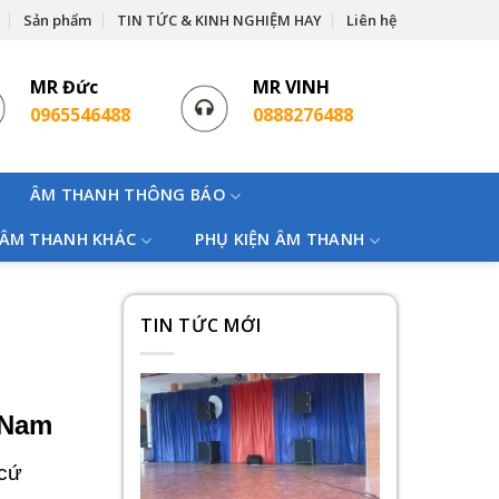
Sản phẩm
TIN TỨC & KINH NGHIỆM HAY
Liên hệ
MR Đức
MR VINH
0965546488
0888276488
ÂM THANH THÔNG BÁO
 ÂM THANH KHÁC
PHỤ KIỆN ÂM THANH
TIN TỨC MỚI
 Nam
 cứ