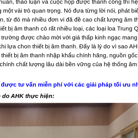
 huấn, thảo luận và cuộc họp được thành công thì hệ
ột vài trò quan trọng. Nó đưa từng lời nói, phát bi
n, từ đó mà nhiều đơn vi đã đề cao chất lượng âm t
t bị âm thanh có rất nhiều loại, các loại loa Trung 
 trường được chào mời với giá thấp kinh ngạc mang 
i lựa chon thiết bị âm thanh. Đấy là lý do vì sao A
 thiết bị âm thanh nhập khẩu chính hãng, nguồn gốc
ì chính chất lượng lâu dài bền vững của hệ thống âm
được tư vấn miễn phí với các giải pháp tối ưu nh
 do AHK thực hiện: