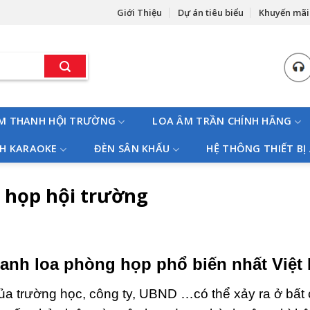
Giới Thiệu
Dự án tiêu biểu
Khuyến mãi
M THANH HỘI TRƯỜNG
LOA ÂM TRẦN CHÍNH HÃNG
H KARAOKE
ĐÈN SÂN KHẤU
HỆ THÔNG THIẾT BỊ
 họp hội trường
anh loa phòng họp phổ biến nhất Việt
của trường học, công ty, UBND …có thể xảy ra ở bất