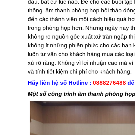
đâu, bất cứ lúc nào. Để cho các buổi tập
thống âm thanh phòng họp hội thảo đóng m
đến các thành viên một cách hiệu quả hơ
trong phòng họp hơn. Nhưng ngày nay thiế
không rõ nguồn gốc xuất xứ tràn ngập thị
không ít những phiền phức cho các bạn kh
luôn tư vấn cho khách hàng mua các loại
xứ rõ ràng. Không vì lợi nhuận cao mà v
và tính tiết kiệm chi phí cho khách hàng.
Hãy liên hệ số Hotline :
0888276488
để 
Một số công trình âm thanh phòng họp