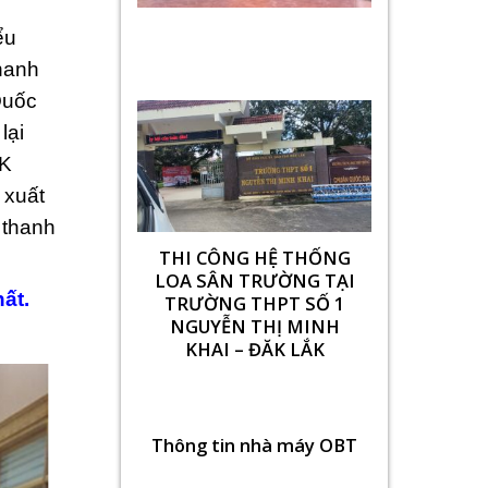
ểu
hanh
Quốc
lại
HK
 xuất
 thanh
THI CÔNG HỆ THỐNG
LOA SÂN TRƯỜNG TẠI
ất.
TRƯỜNG THPT SỐ 1
NGUYỄN THỊ MINH
KHAI – ĐĂK LẮK
Thông tin nhà máy OBT