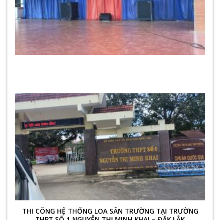
THI CÔNG HỆ THỐNG LOA SÂN TRƯỜNG TẠI TRƯỜNG
THPT SỐ 1 NGUYỄN THỊ MINH KHAI – ĐĂK LẮK