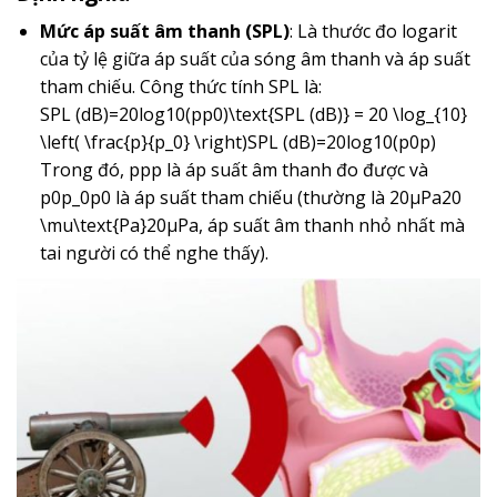
Mức áp suất âm thanh (SPL)
: Là thước đo logarit
của tỷ lệ giữa áp suất của sóng âm thanh và áp suất
tham chiếu. Công thức tính SPL là:
SPL (dB)=20log⁡10(pp0)\text{SPL (dB)} = 20 \log_{10}
\left( \frac{p}{p_0} \right)
SPL (dB)
=
20
log
10
(
p
0
p
)
Trong đó,
pp
p
là áp suất âm thanh đo được và
p0p_0
p
0
là áp suất tham chiếu (thường là
20μPa20
\mu\text{Pa}
20
μ
Pa
, áp suất âm thanh nhỏ nhất mà
tai người có thể nghe thấy).